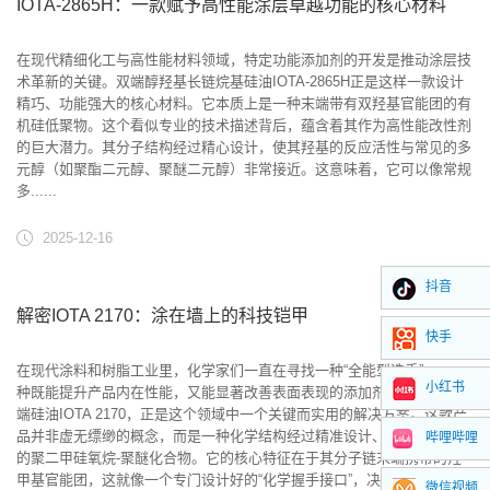
IOTA-2865H：一款赋予高性能涂层卓越功能的核心材料
在现代精细化工与高性能材料领域，特定功能添加剂的开发是推动涂层技
术革新的关键。双端醇羟基长链烷基硅油IOTA-2865H正是这样一款设计
精巧、功能强大的核心材料。它本质上是一种末端带有双羟基官能团的有
机硅低聚物。这个看似专业的技术描述背后，蕴含着其作为高性能改性剂
的巨大潜力。其分子结构经过精心设计，使其羟基的反应活性与常见的多
元醇（如聚酯二元醇、聚醚二元醇）非常接近。这意味着，它可以像常规
多......
2025-12-16
抖音
解密IOTA 2170：涂在墙上的科技铠甲
快手
在现代涂料和树脂工业里，化学家们一直在寻找一种“全能型选手”——一
小红书
种既能提升产品内在性能，又能显著改善表面表现的添加剂。醇羟基单封
端硅油IOTA 2170，正是这个领域中一个关键而实用的解决方案。这款产
品并非虚无缥缈的概念，而是一种化学结构经过精准设计、性能指向明确
哔哩哔哩
的聚二甲硅氧烷-聚醚化合物。它的核心特征在于其分子链末端携带的羟
甲基官能团，这就像一个专门设计好的“化学握手接口”，决定了它非
微信视频