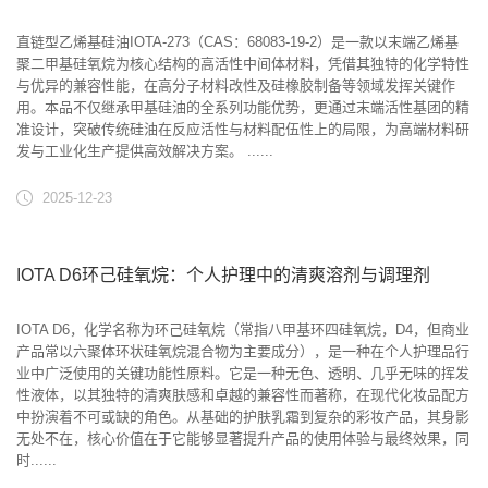
直链型乙烯基硅油IOTA-273（CAS：68083-19-2）是一款以末端乙烯基
聚二甲基硅氧烷为核心结构的高活性中间体材料，凭借其独特的化学特性
与优异的兼容性能，在高分子材料改性及硅橡胶制备等领域发挥关键作
用。本品不仅继承甲基硅油的全系列功能优势，更通过末端活性基团的精
准设计，突破传统硅油在反应活性与材料配伍性上的局限，为高端材料研
发与工业化生产提供高效解决方案。 ......
2025-12-23
IOTA D6环己硅氧烷：个人护理中的清爽溶剂与调理剂
IOTA D6，化学名称为环己硅氧烷（常指八甲基环四硅氧烷，D4，但商业
产品常以六聚体环状硅氧烷混合物为主要成分），是一种在个人护理品行
业中广泛使用的关键功能性原料。它是一种无色、透明、几乎无味的挥发
性液体，以其独特的清爽肤感和卓越的兼容性而著称，在现代化妆品配方
中扮演着不可或缺的角色。从基础的护肤乳霜到复杂的彩妆产品，其身影
无处不在，核心价值在于它能够显著提升产品的使用体验与最终效果，同
时......