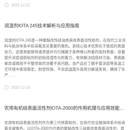
2025-12-22
润湿剂IOTA 245技术解析与应用指南
润湿剂IOTA 245是一种聚醚改性硅油类高效表面活性助剂，在现代工业涂
料与粘合体系中扮演着至关重要的角色。其核心技术优势在于极低的表面
张力，这使其能够快速渗透并均匀铺展于各种难以附着的底材表面，显著
提升涂层或胶粘剂的初始润湿性与附着力，有效解决因底材污染、表面能
差异或微观不平整导致的涂覆不良问题。该产品在丁腈手套涂层等高温工
艺环境中表现稳定，耐受性强，不会因温度升高而分解或失效，确保了生
产......
2025-12-19
农用有机硅表面活性剂IOTA-2000的作用机理与应用效能分析
农用有机硅表面活性剂作为第三代喷雾助剂，在现代农业植保体系中扮演
着关键角色。以IOTA-2000为代表的聚醚改性三硅氧烷类表面活性剂，其