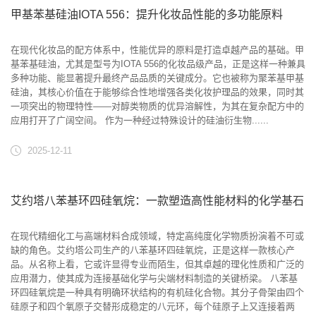
甲基苯基硅油IOTA 556：提升化妆品性能的多功能原料
在现代化妆品的配方体系中，性能优异的原料是打造卓越产品的基础。甲
基苯基硅油，尤其是型号为IOTA 556的化妆品级产品，正是这样一种兼具
多种功能、能显著提升最终产品品质的关键成分。它也被称为聚苯基甲基
硅油，其核心价值在于能够综合性地增强各类化妆护理品的效果，同时其
一项突出的物理特性——对醇类物质的优异溶解性，为其在复杂配方中的
应用打开了广阔空间。 作为一种经过特殊设计的硅油衍生物......
2025-12-11
艾约塔八苯基环四硅氧烷：一款塑造高性能材料的化学基石
在现代精细化工与高端材料合成领域，特定高纯度化学物质扮演着不可或
缺的角色。艾约塔公司生产的八苯基环四硅氧烷，正是这样一款核心产
品。从名称上看，它或许显得专业而陌生，但其卓越的理化性质和广泛的
应用潜力，使其成为连接基础化学与尖端材料制造的关键桥梁。 八苯基
环四硅氧烷是一种具有明确环状结构的有机硅化合物。其分子骨架由四个
硅原子和四个氧原子交替形成稳定的八元环，每个硅原子上又连接着两