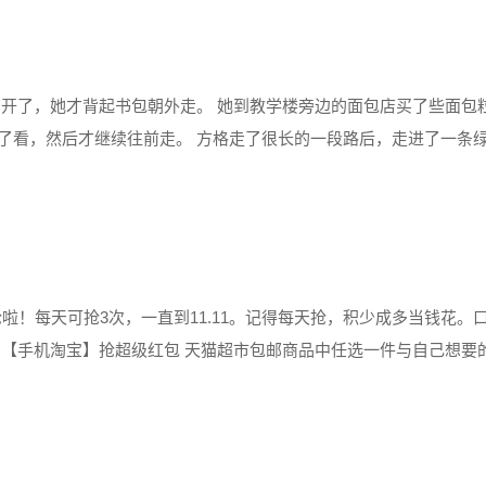
离开了，她才背起书包朝外走。 她到教学楼旁边的面包店买了些面包
了看，然后才继续往前走。 方格走了很长的一段路后，走进了一条
格拿出里面的面包粒，小声的喵了几声，阳光洒在绿荫的缝隙里，过
抢啦！每天可抢3次，一直到11.11。记得每天抢，积少成多当钱花。口令
GBNqh￥」，到【手机淘宝】抢超级红包 天猫超市包邮商品中任选一件与自己
超值~价格都是按照从低到高排好的，很......