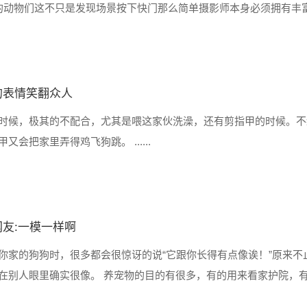
动的动物们这不只是发现场景按下快门那么简单摄影师本身必须拥有丰
者拍得小动物的精彩瞬间大家欢乐一下吧！ 百年难得一见的孔雀双
的表情笑翻众人
时候，极其的不配合，尤其是喂这家伙洗澡，还有剪指甲的时候。不
把家里弄得鸡飞狗跳。 ......
网友:一模一样啊
你家的狗狗时，很多都会很惊讶的说“它跟你长得有点像诶！”原来不
在别人眼里确实很像。 养宠物的目的有很多，有的用来看家护院，
份自居，它像你的孩子一样，慢慢的长成你所期盼的样子。 另外，如