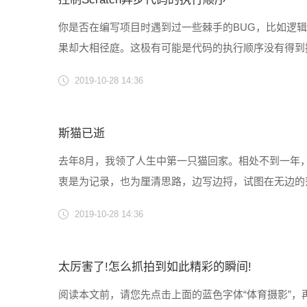
你是否在编写项目时遇到过一些棘手的BUG，比如逻
果却大相径庭。这极有可能是代码的执行顺序没有得到
控的原因及其应对方法。 01 依照惯例，先来看几个案例。
2019-10-28 14:36
斯猫已逝
去年8月，我领了人生中第一只猫回家。相处不到一年
衷是为记录，也为厘清思路，边写边捋，试图在无边的
远超出我对它本身的寄望了。 写于2019年清明节 一
2019-10-28 14:36
宝宝，在朋......
太厉害了!怎么抓拍到如此精彩的瞬间!
阅读本文前，请您先点击上面的蓝色字体“体育摄影”，