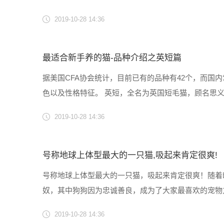
子上突然多了个挂饰 走近一看竟然是… 喵：不关宝宝的事！
2019-10-28 14:36
最适合新手养的猫-品种介绍之英短篇
据美国CFA协会统计，目前已有的品种有42个，而
色以及性格特征。 英短，全名为英国短毛猫，顾名思
们的主要任务是捕捉老鼠保护军队粮食。 而正是由于
2019-10-28 14:36
格。......
号称地球上体型最大的一只猫,吸起来肯定很爽!
号称地球上体型最大的一只猫，吸起来肯定很爽！随着
奴，其中狗狗因为忠诚善良，成为了大家最喜欢的宠物
为了大家最喜欢的宠物之一。 说起猫咪界的胖子，那
2019-10-28 14:36
炕，最后一只赛大象。凡......