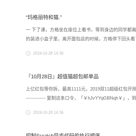
“玛格丽特和猫.”
一 下了课，方格坐在座位上看书，等到身边的同学都
的装进小盒子里，离开面包店的时候，方格停下回头看
朝后面小心的望了望，确定没人后才把书包放下来，方
2019-10-28 14:36
里探出一只小小的橘......
『10月28日』超值猫超包邮单品
上亿红包等你拆，最高1111元，2019双11超级红包开
------------- 复制这条口令，「￥hJvYYq
可以包邮啦！这些单件包邮商品每件都有优惠，单买凑单都
2019-10-28 14:36
控制Scratch异步代码的执行顺序