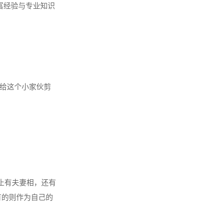
富经验与专业知识
飞图，见者得福，
给这个小家伙剪
止有夫妻相，还有
有的则作为自己的
果你是一个活泼外