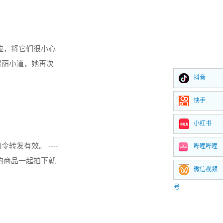
粒，将它们很小心
绿荫小道，她再次
抖音
了一会儿，灌丛
快手
小红书
转发有效。 ----
哔哩哔哩
想要的商品一起拍下就
微信视频
号