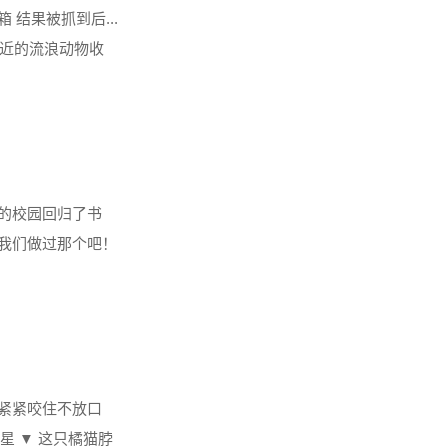
结果被抓到后...
您附近的流浪动物收
午的校园回归了书
“我们做过那个吧！
幸好没......
 紧紧咬住不放口
星 ▼ 这只橘猫脖