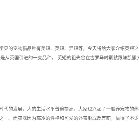
是蜥蜴先动的手！！ 蜥蜴：这......
国内常见的宠物猫品种有美短、英短、异短等，今天将给大家介绍英短
义是从英国引进的一支品种。 英短的祖先曾在古罗马时期就跟随凯撒
它们四处打仗的缘故造就了英短性格温顺，对人友善，忍耐力强，适
时代的发展，人的生活水平普遍提高，大家也兴起了一股养宠物的热
之一。而猫咪因为高冷的性格和可爱的外表形成反差萌，赢得了不少
就不得不提橘子猫了。俗话说得好，十只橘猫七只胖，还有一只特别