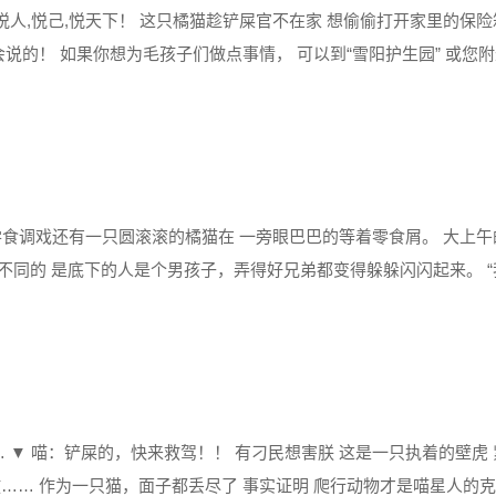
人,悦己,悦天下！ 这只橘猫趁铲屎官不在家 想偷偷打开家里的保险箱 
什么都不会说的！ 如果你想为毛孩子们做点事情， 可以到“雪阳护生园” 或
孩子的家......
零食调戏还有一只圆滚滚的橘猫在 一旁眼巴巴的等着零食屑。 大上
同的 是底下的人是个男孩子，弄得好兄弟都变得躲躲闪闪起来。 
巴欣赏着孩子们的窘迫，李昇炫若有若无的瞄了他的下半身，挖苦道， “
 ▼ 喵：铲屎的，快来救驾！！ 有刁民想害朕 这是一只执着的壁虎
…… 作为一只猫，面子都丢尽了 事实证明 爬行动物才是喵星人的克