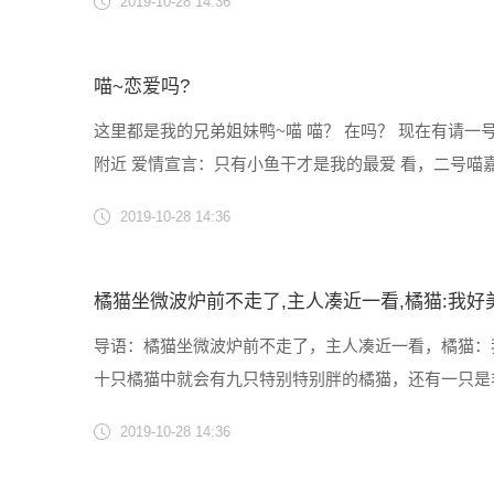
2019-10-28 14:36
向的人，最......
喵~恋爱吗?
这里都是我的兄弟姐妹鸭~喵 喵？ 在吗？ 现在有请一号喵
附近 爱情宣言：只有小鱼干才是我的最爱 看，二号喵嘉宾
爱情宣言：只要你给我一点爱，我就跟你走 三号喵......
2019-10-28 14:36
橘猫坐微波炉前不走了,主人凑近一看,橘猫:我好
导语：橘猫坐微波炉前不走了，主人凑近一看，橘猫：
十只橘猫中就会有九只特别特别胖的橘猫，还有一只是
有好吃的就会眼睛一眨不眨的盯着美食不动，在主人不
2019-10-28 14:36
猫：我好美看醉了！......