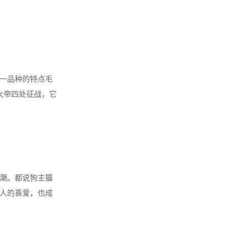
这一品种的特点毛
大帝四处征战，它
应环境能力强的性
潮。都说狗主猫
人的喜爱，也成
胖，还有一只压塌