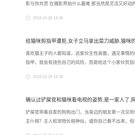
影与你共赏 在摄影界拍什么最难 那当然是灵活又好
配合天时地利创造出最佳拍摄时机一起欣赏下摄影爱好
2019-10-28 14:36
好运马上......
给猫咪剪指甲遭拒,女子立马拿出菜刀威胁,猫咪
喜欢猫主子的人都知道，这家伙生性高傲，遇见事情的
指甲，就会有挠伤自己的风险，而是给这个小家伙剪指甲又会
2019-10-28 14:36
确认过铲屎官和猫咪看电视的姿势,是一家人了,
铲屎官带着自家的狗狗出门，当身边的朋友第一次见到
主仆相？主人和宠物长相神似，或你自己看不出来，但
宠物陪伴。大部分人养宠物，会不自觉地以‘母亲’的身