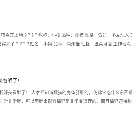
嘉宾上场 ? ? ? ? 昵称：小橘 品种：橘猫 性格：傲娇，不爱理人
来了 ? ? ? ? 姓名：小简 品种：简州猫 性格：温柔可爱 工作地
美看醉了!
我好美看醉了！ 大家都知道橘猫的身体胖胖的，仿佛它吃什么东西
非常非常胖，所以用胖来形容橘猫是非常有道理的。而且橘猫还特别
留意的期间，橘猫就会趁机把东西吃掉。 橘猫坐微波炉前不走了，