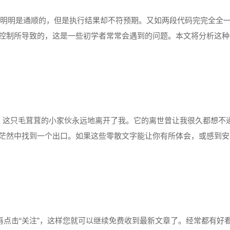
辑明明是通顺的，但是执行结果却不符预期。又如两段代码完完全全
控制所导致的，这是一些初学者常常会遇到的问题。本文将分析这种
 《恐龙吃苹果》 舞台布局 恐龙代码 使用键盘方向键控制恐龙移动，点
，这只毛茸茸的小家伙永远地离开了我。它的离世曾让我很久都想不
茫然中找到一个出口。如果这些零散文字能让你有所体会，或感到安
 养猫之前，我一直以为自己更喜欢狗。 跟天猫的缘分始于偶然：学姐
再点击“关注”，这样您就可以继续免费收到最新文章了。经常都有好