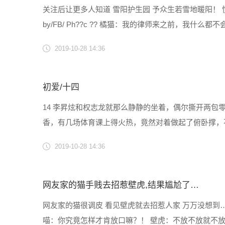
关注后让更多人知道 雪阳护生园 予众生若雪地暖阳！ 悦
by/FB/ Ph??c ?? 橘猫：我的律师来之前，我
养基地做义工 》》》“雪阳护生园义工招募” 或者帮助共建毛
2019-10-28 14:36
初爱/十四
14 李昇炫和权志龙就那么静静的坐着，偶尔撕开两包
香，有几场体育课上得火热，竟然对着做起了俯卧撑，不
什么时候这个变成风潮了？都这样子了吗？” 权志龙支着下
2019-10-28 14:36
网友家的猫手贱去招惹壁虎,结果尴尬了…
网友家的猫很调皮 看见壁虎就去招惹人家 万万没想到…
喵：你究竟怎样才肯放口嘛？！ 壁虎：不放不放就不放