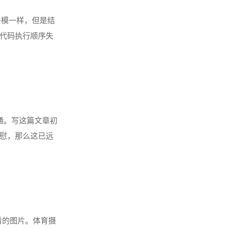
一模一样，但是结
代码执行顺序失
击绿旗......
通。写这篇文章初
慰，那么这已远
朋友家的英短生了
看的图片。体育摄