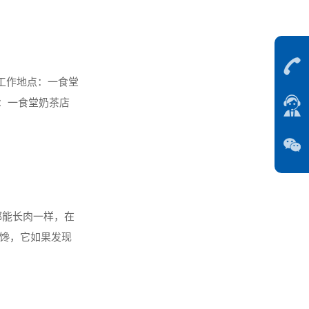
 工作地点：一食堂
点：一食堂奶茶店
都能长肉一样，在
馋，它如果发现
主人凑近一看，橘