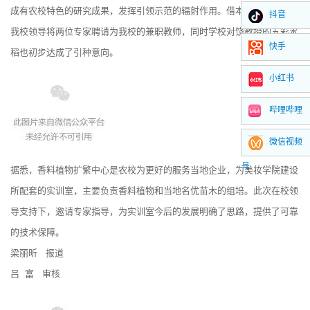
成有农校特色的研究成果，发挥引领示范的辐射作用。借本次指导机会，
抖音
我校领导将两位专家聘请为我校的兼职教师，同时学校对饶教授的五彩水
快手
稻也初步达成了引种意向。
小红书
哔哩哔哩
微信视频
号
据悉，香料植物扩繁中心是农校为更好的服务当地企业，为美妆学院建设
所配套的实训室，主要负责香料植物和当地名优苗木的组培。此次在校领
导支持下，邀请专家指导，为实训室今后的发展明确了思路，提供了可靠
的技术保障。
梁丽昕 报道
吕 富 审核