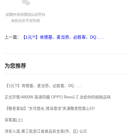
上一篇：
【1元?!】肯德基、麦当劳、必胜客、DQ……
为您推荐
【1元?!】肯德基、麦当劳、必胜客、DQ……
正式开售!4800W 高清四摄 OPPO Reno2 Z 治愈你的挑剔品味
【敬老爱幼】“岁月悠长,情深意浓”夹浦敬老院爱心行!
谈笔墨(上)
淳安入选,第三批浙江省食品安全县(市、区) 公示