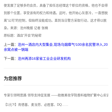
使发展了足够多的会员，具备了担任总经理这个职位的资格，他也不会得
到那个位置，享受该有的权力和待遇。这时，他开始心灰意冷，一直想脱
离“公司”的控制，但始终没能成功。直到当日警方采取行动，这才得以脱
身。来源：沧州晚报 记者 张楠
原标题：酒店“开会”的秘密
上一篇：
沧州一酒店内大型集会,现场乌烟瘴气!100余名民警冲入,20
余窝点被一锅端
下一篇：
沧州再添16家省工业企业研发机构
为您推荐
专家引领明思路 领导支持促发展 ——助推美妆学院香料植物扩繁中心实训
【1元?!】肯德基、麦当劳、必胜客、DQ……