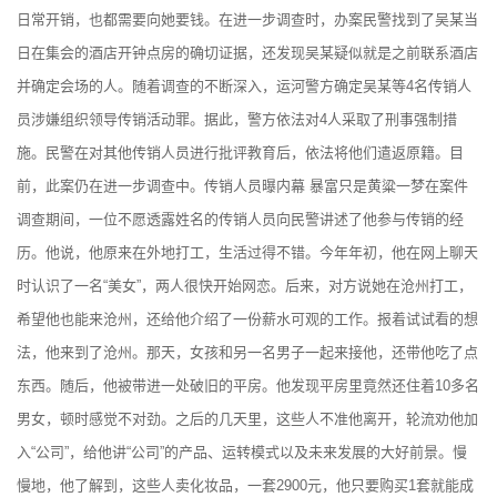
日常开销，也都需要向她要钱。在进一步调查时，办案民警找到了吴某当
日在集会的酒店开钟点房的确切证据，还发现吴某疑似就是之前联系酒店
并确定会场的人。随着调查的不断深入，运河警方确定吴某等4名传销人
员涉嫌组织领导传销活动罪。据此，警方依法对4人采取了刑事强制措
施。民警在对其他传销人员进行批评教育后，依法将他们遣返原籍。目
前，此案仍在进一步调查中。传销人员曝内幕 暴富只是黄粱一梦在案件
调查期间，一位不愿透露姓名的传销人员向民警讲述了他参与传销的经
历。他说，他原来在外地打工，生活过得不错。今年年初，他在网上聊天
时认识了一名“美女”，两人很快开始网恋。后来，对方说她在沧州打工，
希望他也能来沧州，还给他介绍了一份薪水可观的工作。报着试试看的想
法，他来到了沧州。那天，女孩和另一名男子一起来接他，还带他吃了点
东西。随后，他被带进一处破旧的平房。他发现平房里竟然还住着10多名
男女，顿时感觉不对劲。之后的几天里，这些人不准他离开，轮流劝他加
入“公司”，给他讲“公司”的产品、运转模式以及未来发展的大好前景。慢
慢地，他了解到，这些人卖化妆品，一套2900元，他只要购买1套就能成