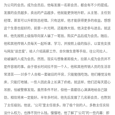
为公司的会员。成为会员后，他每发展一名新会员，都会有不少的提成。
发展的会员越多，卖出的产品越多，他就能更快地升职，从主管、主任到
经理，甚至可以升职到总经理。只有这样，他才能获得更多的收益。想想
这个生意也挺好的，前景一片光明，还能挣大钱，他决定参与进去。就这
样，他先按照上级指导向家人骗了一笔钱，购买产品后成为会员。随后，
他和其他传销人员每天一起听课、学习，并按照上级的指示，以冒充女孩
与网友“谈恋爱”、给人介绍高薪工作、合伙做生意等手段，往公司拉人，
劝被骗的人成为会员。然而，现实与想象差距极大，拉新人成为会员并不
是件容易的事。由于很长时间拉不到一个人，他和其他传销人员的生活非
常清苦——10多个人合租一套破旧的平房，只能勉强吃饱。他们睡觉没有
床，只能打地铺，一些人因此身上长满了疥疮。就这样，他们还每天提心
吊胆，怕被警察发现。虽然条件不好，但他一直都信心满满地给自己鼓
劲，相信将来一定能好。半年多时间，他先后发展了几名新会员，也熬到
了主任级别。他说，“公司”里主任很多。除了极个别的人，多数主任实际
没什么权力，也挣不到什么钱。慢慢地，他了解了“公司”的一些内幕：即