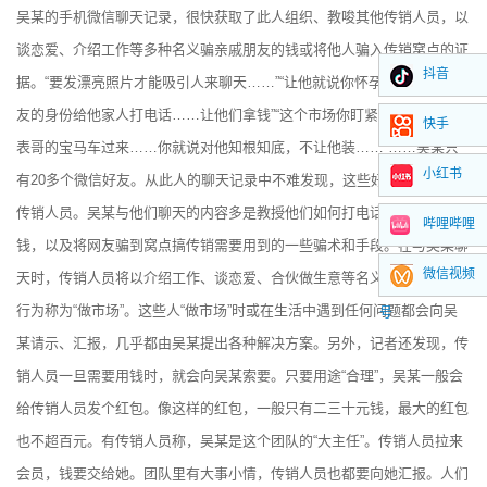
吴某的手机微信聊天记录，很快获取了此人组织、教唆其他传销人员，以
谈恋爱、介绍工作等多种名义骗亲戚朋友的钱或将他人骗入传销窝点的证
抖音
据。“要发漂亮照片才能吸引人来聊天……”“让他就说你怀孕了，你以女朋
友的身份给他家人打电话……让他们拿钱”“这个市场你盯紧，让他别开他
快手
表哥的宝马车过来……你就说对他知根知底，不让他装……”……吴某只
小红书
有20多个微信好友。从此人的聊天记录中不难发现，这些好友大多数都是
传销人员。吴某与他们聊天的内容多是教授他们如何打电话骗亲朋好友的
哔哩哔哩
钱，以及将网友骗到窝点搞传销需要用到的一些骗术和手段。在与吴某聊
微信视频
天时，传销人员将以介绍工作、谈恋爱、合伙做生意等名义欺骗受害人的
行为称为“做市场”。这些人“做市场”时或在生活中遇到任何问题都会向吴
号
某请示、汇报，几乎都由吴某提出各种解决方案。另外，记者还发现，传
销人员一旦需要用钱时，就会向吴某索要。只要用途“合理”，吴某一般会
给传销人员发个红包。像这样的红包，一般只有二三十元钱，最大的红包
也不超百元。有传销人员称，吴某是这个团队的“大主任”。传销人员拉来
会员，钱要交给她。团队里有大事小情，传销人员也都要向她汇报。人们