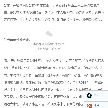
舍楼。在检察院宿舍楼2号楼楼南，记者看到了环卫工人正在清理便溺
物。说起有人随地便溺的事，这位环卫工人很无奈。她告诉记者，她来小
区打扫卫生时，常会看到这样的情况。她只能找来沙土，将便溺物遮盖，
然后再用铁锨清除。
“我一天在这清了五处排泄物，来这‘方便’的人太不文明了。”在检察院宿舍
楼1号楼东侧，环卫工人指着楼边的水泥台说。记者看到，便溺物被清除
后，水泥台上仍留有一些痕迹。在1号楼的墙根处、小区围墙处也能看到
便溺物的痕迹。据居民介绍，检察院宿舍楼小区是个开放小区，无物业管
理。晚上，经常有人到小区内随意大小便。小区居民对此很有意见。一位
抖音
居民说，小区经过老旧小区改造后，环境变化非常大，但一些不文明的人
随地大小便，破坏了小区环境，给居民带来了很大的困扰。大家盼着这个
快手