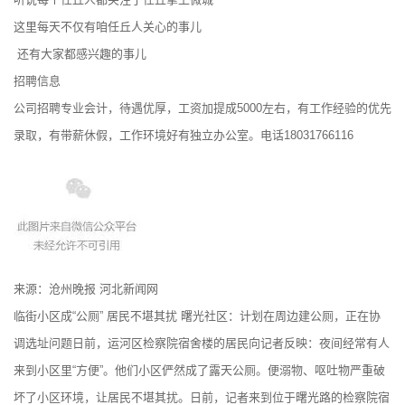
这里每天不仅有咱任丘人关心的事儿
还有大家都感兴趣的事儿
招聘信息
公司招聘专业会计，待遇优厚，工资加提成5000左右，有工作经验的优先
录取，有带薪休假，工作环境好有独立办公室。电话18031766116
来源：沧州晚报 河北新闻网
临街小区成“公厕” 居民不堪其扰 曙光社区：计划在周边建公厕，正在协
调选址问题日前，运河区检察院宿舍楼的居民向记者反映：夜间经常有人
来到小区里“方便”。他们小区俨然成了露天公厕。便溺物、呕吐物严重破
坏了小区环境，让居民不堪其扰。日前，记者来到位于曙光路的检察院宿