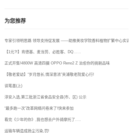
为您推荐
专家引领明思路 领导支持促发展 ——助推美妆学院香料植物扩繁中心实训
【1元?!】肯德基、麦当劳、必胜客、DQ……
正式开售!4800W 高清四摄 OPPO Reno2 Z 治愈你的挑剔品味
【敬老爱幼】“岁月悠长,情深意浓”夹浦敬老院爱心行!
谈笔墨(上)
淳安入选,第三批浙江省食品安全县(市、区) 公示
“最多跑一次”改革网络问卷来了!快来参加
看完《少年的你》,我也想去户外骑摩托了.....
运输车辆造成扬尘污染,罚!