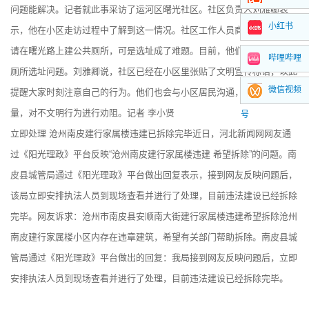
问题能解决。记者就此事采访了运河区曙光社区。社区负责人刘雅卿表
小红书
示，他在小区走访过程中了解到这一情况。社区工作人员商议后，计划申
请在曙光路上建公共厕所，可是选址成了难题。目前，他们仍在协调公共
哔哩哔哩
厕所选址问题。刘雅卿说，社区已经在小区里张贴了文明宣传标语，以此
微信视频
提醒大家时刻注意自己的行为。他们也会与小区居民沟通，发动居民的力
量，对不文明行为进行劝阻。记者 李小贤
号
立即处理 沧州南皮建行家属楼违建已拆除完毕近日，河北新闻网网友通
过《阳光理政》平台反映“沧州南皮建行家属楼违建 希望拆除”的问题。南
皮县城管局通过《阳光理政》平台做出回复表示，接到网友反映问题后，
该局立即安排执法人员到现场查看并进行了处理，目前违法建设已经拆除
完毕。网友诉求：沧州市南皮县安顺南大街建行家属楼违建希望拆除沧州
南皮建行家属楼小区内存在违章建筑，希望有关部门帮助拆除。南皮县城
管局通过《阳光理政》平台做出的回复：我局接到网友反映问题后，立即
安排执法人员到现场查看并进行了处理，目前违法建设已经拆除完毕。