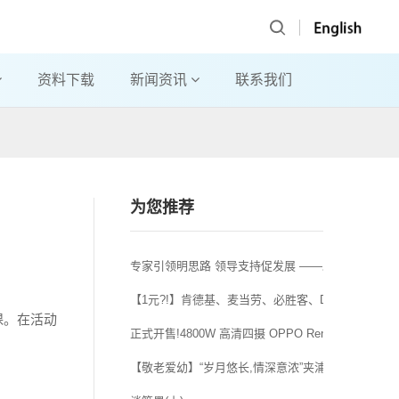
资料下载
新闻资讯
联系我们
为您推荐
专家引领明思路 领导支持促发展 ——助推美妆学院
【1元?!】肯德基、麦当劳、必胜客、DQ……
课。在活动
正式开售!4800W 高清四摄 OPPO Reno2 Z 治愈
【敬老爱幼】“岁月悠长,情深意浓”夹浦敬老院爱心行