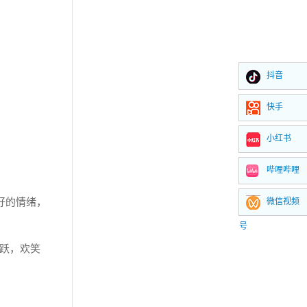
抖音
快手
小红书
哔哩哔哩
好的情绪，
微信视频
号
跃，欢笑