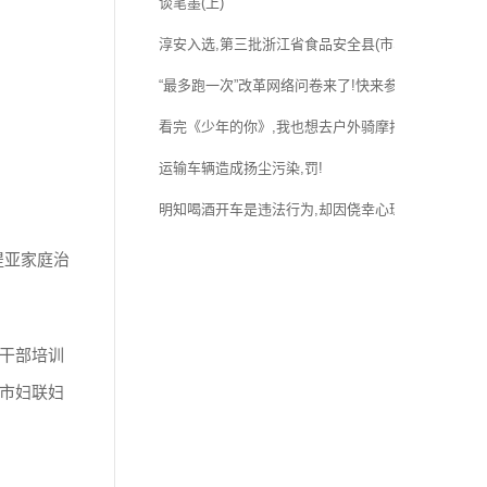
谈笔墨(上)
淳安入选,第三批浙江省食品安全县(市、区) 公示
“最多跑一次”改革网络问卷来了!快来参加
看完《少年的你》,我也想去户外骑摩托了.....
运输车辆造成扬尘污染,罚!
明知喝酒开车是违法行为,却因侥幸心理,酒后开车并
提亚家庭治
干部培训
市妇联妇